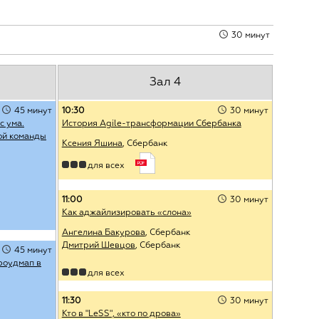
30 минут
Зал 4
45 минут
10:30
30 минут
с ума.
История Agile-трансформации Сбербанка
ой команды
Ксения Яшина
, Сбербанк
для всех
11:00
30 минут
Как аджайлизировать «слона»
Ангелина Бакурова
, Сбербанк
Дмитрий Шевцов
, Сбербанк
45 минут
роудмап в
для всех
11:30
30 минут
Кто в "LeSS", «кто по дрова»