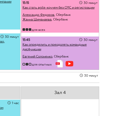
омпании
15:15
30 минут
Как стать agile-коучем без СМС и регистрации
Александр Федоров
, Сбербанк
Жанна Шиманаева
, Сбербанк
для всех
30 минут
15:45
30 минут
во,
Как определить и преодолеть командные
дисфункции
Евгений Солоненко
, Сбербанк
для опытных
30 минут
Зал 4
1 час
ом