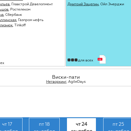
ильев
, Главстрой Девелопмент
Дмитрий Зацепин
, Ойл Энерджи
ньшов
, Ростелеком
на
, Сбербанк
аллинская
, Газпром нефть
Близнюк
, Tinkoff
для всех
сех
Виски-пати
Нетворкинг
, AgileDays
чт 17
пт 18
чт 24
пт 25