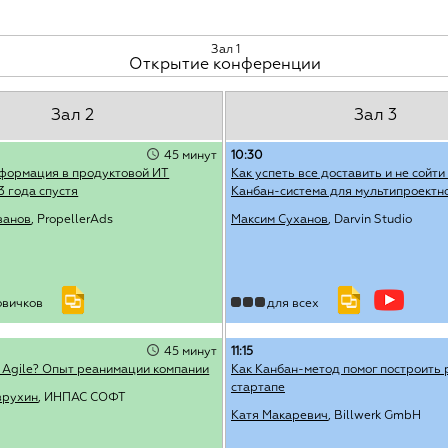
Зал 1
Открытие конференции
Зал 2
Зал 3
45 минут
10:30
сформация в продуктовой ИТ
Как успеть все доставить и не сойти 
3 года спустя
Канбан-система для мультипроектн
ванов
, PropellerAds
Максим Суханов
, Darvin Studio
овичков
для всех
45 минут
11:15
 Agile? Опыт реанимации компании
Как Канбан-метод помог построить 
стартапе
врухин
, ИНПАС СОФТ
Катя Макаревич
, Billwerk GmbH