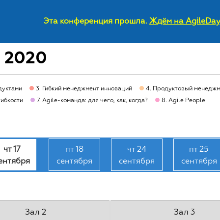
Эта конференция прошла.
Ждём на AgileDay
s 2020
одуктами
3. Гибкий менеджмент инноваций
4. Продуктовый менеджм
гибкости
7. Agile-команда: для чего, как, когда?
8. Agile People
чт 17
пт 18
чт 24
пт 25
ентября
сентября
сентября
сентября
Зал 2
Зал 3