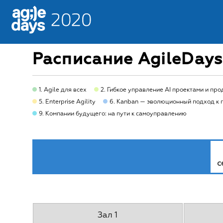
Расписание AgileDay
1. Agile для всех
2. Гибкое управление AI проектами и пр
5. Enterprise Agility
6. Kanban — эволюционный подход к 
9. Компании будущего: на пути к самоуправлению
с
Зал 1