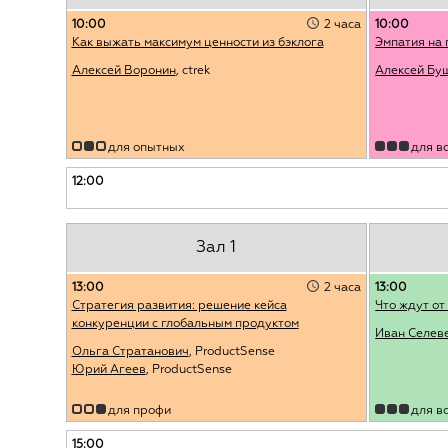
10:00
2 часа
10:00
Как выжать максимум ценности из бэклога
Эмпатия на 
Алексей Воронин
, ctrek
Алексей Бу
для опытных
для в
12:00
Зал 1
13:00
2 часа
13:00
Стратегия развития: решение кейса
Что ждут от
конкуренции с глобальным продуктом
Иван Селев
Ольга Стратанович
, ProductSense
Юрий Агеев
, ProductSense
для профи
для в
15:00