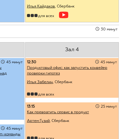
Илья Кайдаков
, Сбербанк
для всех
30 минут
Зал 4
45 минут
12:30
45 минут
ы
Продуктовый офис: как запустить конвейер
 над
проверки гипотез
Илья Забелин
, Сбербанк
для всех
13:15
25 минут
Как превратить сервис в продукт
Артем Гузий
, Сбербанк
45 минут
um-команды
для всех