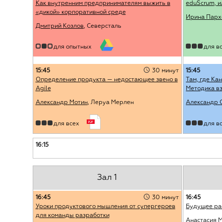
Как внутренним предпринимателям выжить в
eduScrum, и
«дикой» корпоративной среде
Ирина Парх
Дмитрий Козлов
, Северсталь
для опытных
для в
15:45
30 минут
15:45
Определение продукта — недостающее звено в
Там, где Ка
Agile
Методика в
Александр Мотин
, Леруа Мерлен
Александр 
для всех
для в
16:15
Зал 1
16:45
30 минут
16:45
Уроки продуктового мышления от супергероев
Будущее ра
для команды разработки
Анастасия 