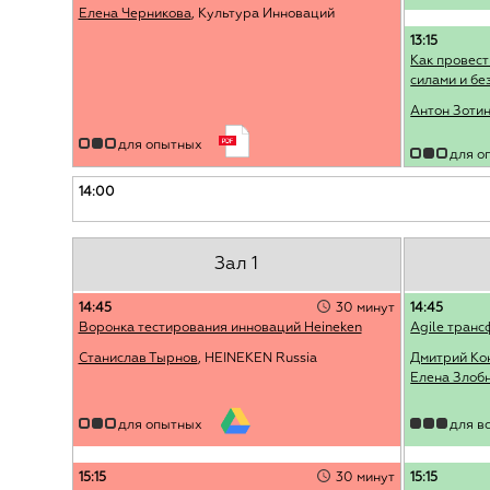
Елена Черникова
, Культура Инноваций
13:15
Как провес
силами и бе
Антон Зоти
для опытных
для о
14:00
Зал 1
14:45
30 минут
14:45
Воронка тестирования инноваций Heineken
Agile транс
Станислав Тырнов
, HEINEKEN Russia
Дмитрий Ко
Елена Злоб
для опытных
для в
15:15
30 минут
15:15