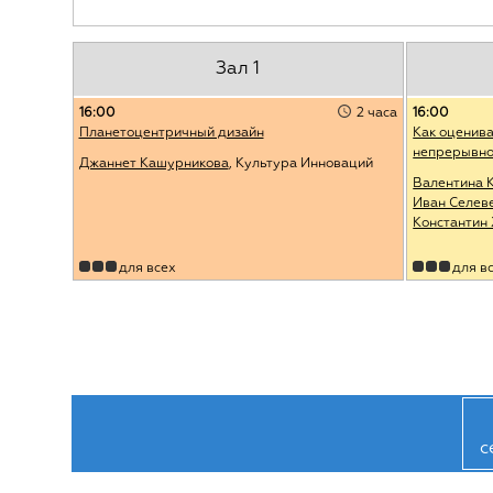
Зал 1
16:00
2 часа
16:00
Планетоцентричный дизайн
Как оценива
непрерывно
Джаннет Кашурникова
, Культура Инноваций
Валентина 
Иван Селев
Константин
для всех
для в
с