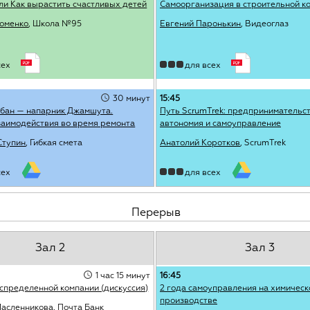
ли Как вырастить счастливых детей
Самоорганизация в строительной к
оменко
, Школа №95
Евгений Паронькин
, Видеоглаз
сех
для всех
30 минут
15:45
нбан — напарник Джамшута.
Путь ScrumTrek: предпринимательст
заимодействия во время ремонта
автономия и самоуправление
Ступин
, Гибкая смета
Анатолий Коротков
, ScrumTrek
сех
для всех
Перерыв
Зал 2
Зал 3
1 час 15 минут
16:45
спределенной компании (дискуссия)
2 года самоуправления на химическ
производстве
Масленникова
, Почта Банк