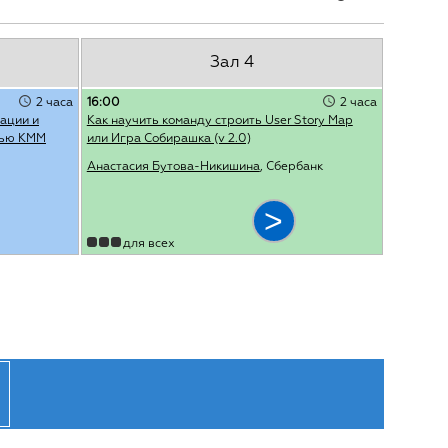
Зал 4
2 часа
16:00
2 часа
ации и
Как научить команду строить User Story Map
щью КММ
или Игра Собирашка (v 2.0)
Анастасия Бутова-Никишина
, Сбербанк
для всех