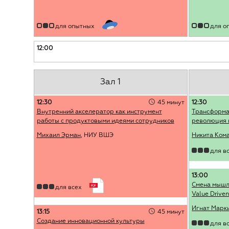
для опытных
для о
12:00
Зал 1
12:30
45 минут
12:30
Внутренний акселератор как инструмент
Трансформац
работы с продуктовыми идеями сотрудников
революция в
Михаил Эрман
, НИУ ВШЭ
Никита Ком
для в
13:00
Смена мышл
для всех
Value Driven
Игнат Марк
13:15
45 минут
Создание инновационной культуры
для в