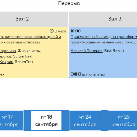
Перерыв
Зал 2
Зал 3
2 часа
16:00
ть качество поставленых целей и
Прагматичный взгляд на трансформ
 их совершенствовать
проектирование изменений с помо
Коричина
, Живые игры
Алексей Пименов
, RealResult
ерстов
, ScrumTrek
 Хохрин
, ScrumTrek
сех
для опытных
чт 17
пт 18
чт 24
пт 25
ентября
сентября
сентября
сентября