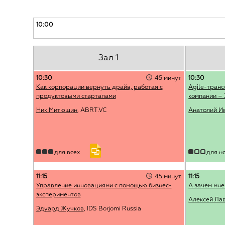
10:00
Зал 1
10:30
45 минут
10:30
Как корпорации вернуть драйв, работая с
Agile-тран
продуктовыми стартапами
компании – 
Ник Митюшин
, ABRT.VC
Анатолий И
для всех
для н
11:15
45 минут
11:15
Управление инновациями с помощью бизнес-
А зачем мне
экспериментов
Алексей Ла
Эдуард Жучков
, IDS Borjomi Russia