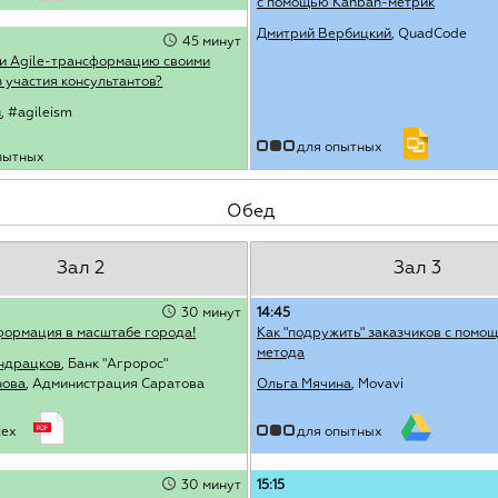
с помощью Kanban-метрик
Дмитрий Вербицкий
, QuadCode
45 минут
ти Agile-трансформацию своими
з участия консультантов?
н
, #agileism
для опытных
пытных
Обед
Зал 2
Зал 3
30 минут
14:45
формация в масштабе города!
Как "подружить" заказчиков с помо
метода
ндрацков
, Банк "Агророс"
нова
, Администрация Саратова
Ольга Мячина
, Movavi
сех
для опытных
30 минут
15:15