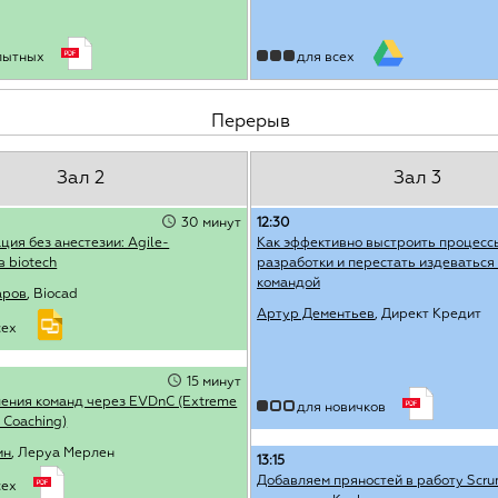
пытных
для всех
Перерыв
Зал 2
Зал 3
30 минут
12:30
ия без анестезии: Agile-
Как эффективно выстроить процесс
 biotech
разработки и перестать издеваться
командой
аров
, Biocad
Артур Дементьев
, Директ Кредит
сех
15 минут
ения команд через EVDnC (Extreme
для новичков
 Coaching)
ин
, Леруа Мерлен
13:15
Добавляем пряностей в работу Scr
сех