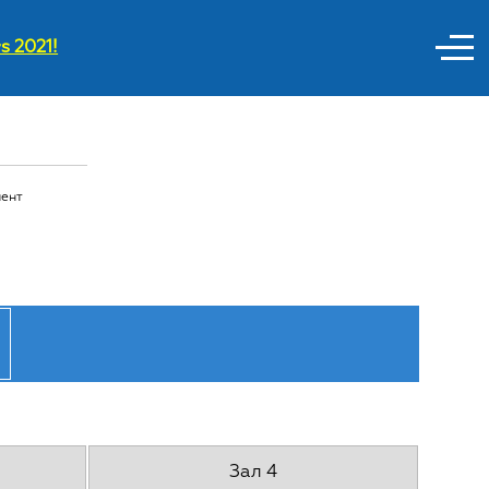
s 2021!
ент
Зал 4