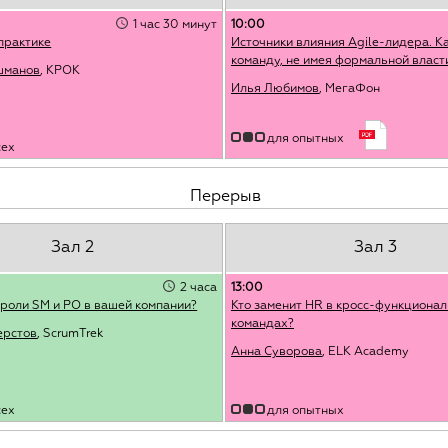
1 час 30 минут
10:00
практике
Источники влияния Agile-лидера. Ка
команду, не имея формальной власт
шманов
, КРОК
Илья Любимов
, МегаФон
для опытных
сех
Перерыв
Зал 2
Зал 3
2 часа
13:00
 роли SM и PO в вашей компании?
Кто заменит HR в кросс-функциона
командах?
ерстов
, ScrumTrek
Анна Суворова
, ELK Academy
сех
для опытных