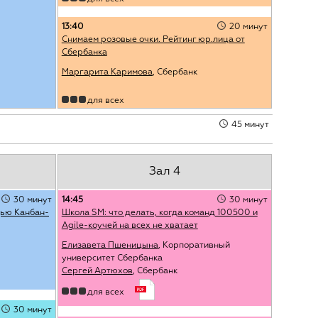
13:40
20 минут
Снимаем розовые очки. Рейтинг юр.лица от
Сбербанка
Маргарита Каримова
, Сбербанк
для всех
45 минут
Зал 4
30 минут
14:45
30 минут
щью Канбан-
Школа SM: что делать, когда команд 100500 и
Agile-коучей на всех не хватает
Елизавета Пшеницына
, Корпоративный
университет Сбербанка
Сергей Артюхов
, Сбербанк
для всех
30 минут