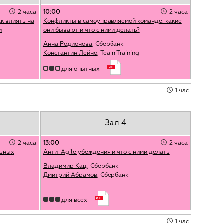
2 часа
10:00
2 часа
к влиять на
Конфликты в самоуправляемой команде: какие
и
они бывают и что с ними делать?
Анна Родионова
, Сбербанк
Константин Лейно
, Team Training
для опытных
1 час
Зал 4
2 часа
13:00
2 часа
льных
Анти-Agile убеждения и что с ними делать
Владимир Кац
, Сбербанк
Дмитрий Абрамов
, Сбербанк
для всех
1 час