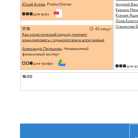
Юрий Агеев
, ProductSense
Андрей Вас
Кирилл Ме
для всех
Ксения Яши
Лола Крист
Станислав 
17:15
45 минут
Как холистический подход поможет
конкурировать с единорогами в алом океане
Александр Патешман
, Независимый
финансовый эксперт
для профи
для в
18:00