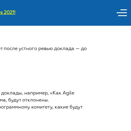
s 2021!
т после устного ревью доклада — до
доклады, например, «Как Agile
ма, будут отклонены.
ограммному комитету, какие будут