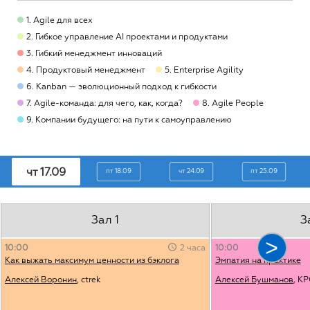
1. Agile для всех
2. Гибкое управление AI проектами и продуктами
3. Гибкий менеджмент инноваций
4. Продуктовый менеджмент
5. Enterprise Agility
6. Kanban — эволюционный подход к гибкости
7. Agile-команда: для чего, как, когда?
8. Agile People
9. Компании будущего: на пути к самоуправлению
чт 17.09
пт 18.09
чт 24.09
пт 25.09
Зал 1
З
10:00
2 часа
10:00
Как выжать максимум ценности из бэклога
Эмпатия на практике
Алексей Воронин
, ctrek
Алексей Бушманов
, К